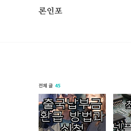
본문 바로가기
론인포
전체 글
45